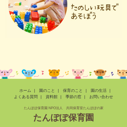
ホーム
|
園のこと
|
保育のこと
|
園の生活
|
よくある質問
|
資料館
|
季節の窓
|
お問い合わせ
たんぽぽ保育園 NPO法人 共同保育室たんぽぽの家
たんぽぽ保育園