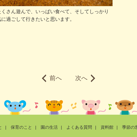
たくさん遊んで、いっぱい食べて、そしてしっかり
気に過ごして行きたいと思います。
前へ
次へ
と
|
保育のこと
|
園の生活
|
よくある質問
|
資料館
|
季節の