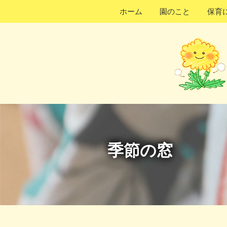
コ
ホーム
園のこと
保育
ン
テ
ン
ツ
へ
ス
キ
ッ
プ
季節の窓